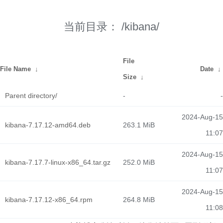
当前目录：
/kibana/
File
File Name
↓
Date
↓
Size
↓
Parent directory/
-
-
2024-Aug-15
kibana-7.17.12-amd64.deb
263.1 MiB
11:07
2024-Aug-15
kibana-7.17.7-linux-x86_64.tar.gz
252.0 MiB
11:07
2024-Aug-15
kibana-7.17.12-x86_64.rpm
264.8 MiB
11:08