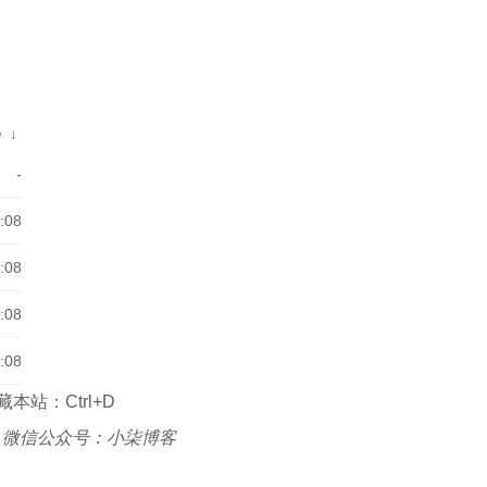
e
↓
-
:08
:08
:08
:08
本站：Ctrl+D
|
微信公众号：小柒博客