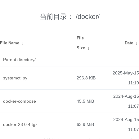
当前目录：
/docker/
File
File Name
↓
Date
↓
Size
↓
Parent directory/
-
-
2025-May-15
systemctl.py
296.8 KiB
11:19
2024-Aug-15
docker-compose
45.5 MiB
11:07
2024-Aug-15
docker-23.0.4.tgz
63.9 MiB
11:07