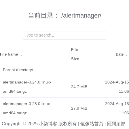
当前目录：
/alertmanager/
File
File Name
↓
Date
↓
Size
↓
Parent directory/
-
-
alertmanager-0.24.0.linux-
2024-Aug-15
24.7 MiB
amd64.tar.gz
11:06
alertmanager-0.25.0.linux-
2024-Aug-15
27.9 MiB
amd64.tar.gz
11:06
Copyright © 2025
小柒博客
版权所有 |
镜像站首页
|
回到顶部
|